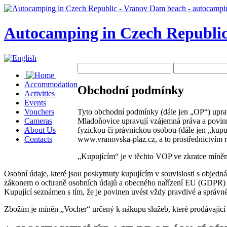
Autocamping in Czech Republic
Accommodation
Obchodní podmínky
Activities
Events
Tyto obchodní podmínky (dále jen „OP“) uprav
Vouchers
Mladoňovice upravují vzájemná práva a povinno
Cameras
fyzickou či právnickou osobou (dále jen „kupu
About Us
www.vranovska-plaz.cz, a to prostřednictvím 
Contacts
„Kupujícím“ je v těchto VOP ve zkratce míněn 
Osobní údaje, které jsou poskytnuty kupujícím v souvislosti s obj
zákonem o ochraně osobních údajů a obecného nařízení EU (GDPR) v 
Kupující seznámen s tím, že je povinen uvést vždy pravdivé a správné 
Zbožím je míněn „Vocher“ určený k nákupu služeb, které prodávající 