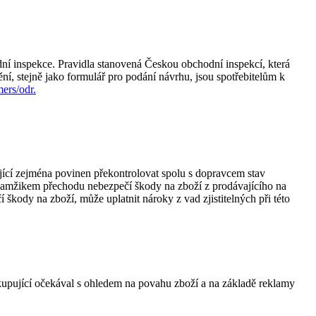
ní inspekce. Pravidla stanovená Českou obchodní inspekcí, která
í, stejně jako formulář pro podání návrhu, jsou spotřebitelům k
mers/odr.
ující zejména povinen překontrolovat spolu s dopravcem stav
 Okamžikem přechodu nebezpečí škody na zboží z prodávajícího na
škody na zboží, může uplatnit nároky z vad zjistitelných při této
eré kupující očekával s ohledem na povahu zboží a na základě reklamy