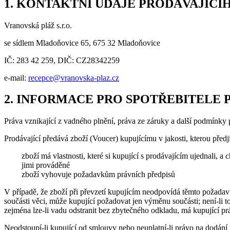
1. KONTAKTNÍ ÚDAJE PRODÁVAJÍCÍ
Vranovská pláž s.r.o.
se sídlem Mladoňovice 65, 675 32 Mladoňovice
IČ: 283 42 259, DIČ: CZ28342259
e-mail:
recepce@vranovska-plaz.cz
2. INFORMACE PRO SPOTŘEBITELE
Práva vznikající z vadného plnění, práva ze záruky a další podmínky 
Prodávající předává zboží (Voucer) kupujícímu v jakosti, kterou pře
zboží má vlastnosti, které si kupující s prodávajícím ujednali, a
jimi prováděné
zboží vyhovuje požadavkům právních předpisů
V případě, že zboží při převzetí kupujícím neodpovídá těmto požada
součásti věci, může kupující požadovat jen výměnu součásti; není-li
zejména lze-li vadu odstranit bez zbytečného odkladu, má kupující pr
Neodstoupí-li kupující od smlouvy nebo neuplatní-li právo na dodán