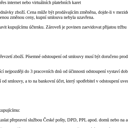
řes internet nebo virtuálních platebních karet
jednávky zboží. Cena může být prodávajícím změněna, dojde-li v mezid
ělenou změnou ceny, kupní smlouva nebyla uzavřena.
stavit kupujícímu účtenku. Zároveň je povinen zaevidovat přijatou tržb
převzetí zboží. Písemné odstoupení od smlouvy musí být doručeno prodá
cí nejpozději do 3 pracovních dnů od účinnosti odstoupení vystaví dobro
í od smlouvy, a to na bankovní účet, který spotřebitel v odstoupení uve
kupujícímu:
zaslat přepravní službou České pošty, DPD, PPL apod. domů nebo na a