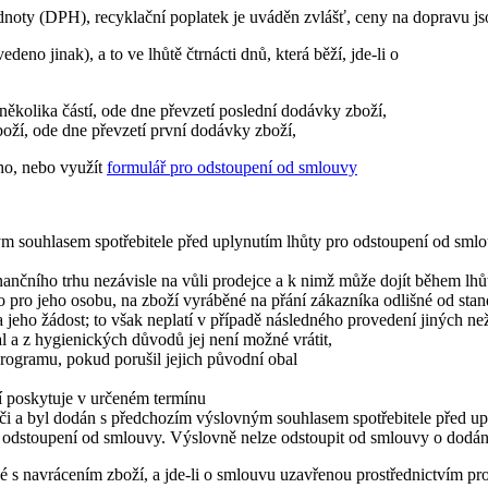
noty (DPH), recyklační poplatek je uváděn zvlášť, ceny na dopravu js
eno jinak), a to ve lhůtě čtrnácti dnů, která běží, jde-li o
ěkolika částí, ode dne převzetí poslední dodávky zboží,
ží, ode dne převzetí první dodávky zboží,
ího, nebo využít
formulář pro odstoupení od smlouvy
ým souhlasem spotřebitele před uplynutím lhůty pro odstoupení od smlou
inančního trhu nezávisle na vůli prodejce a k nimž může dojít během lh
o pro jeho osobu, na zboží vyráběné na přání zákazníka odlišné od sta
 jeho žádost; to však neplatí v případě následného provedení jiných n
l a z hygienických důvodů jej není možné vrátit,
ogramu, pokud porušil jejich původní obal
í poskytuje v určeném termínu
či a byl dodán s předchozím výslovným souhlasem spotřebitele před up
a odstoupení od smlouvy. Výslovně nelze odstoupit od smlouvy o dodání
é s navrácením zboží, a jde-li o smlouvu uzavřenou prostřednictvím pro