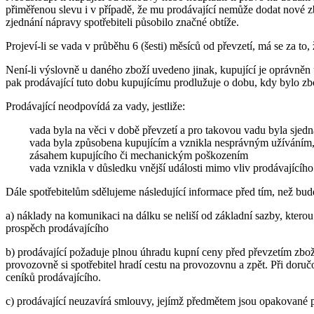
přiměřenou slevu i v případě, že mu prodávající nemůže dodat nové zb
zjednání nápravy spotřebiteli působilo značné obtíže.
Projeví-li se vada v průběhu 6 (šesti) měsíců od převzetí, má se za to, 
Není-li výslovně u daného zboží uvedeno jinak, kupující je oprávněn u
pak prodávající tuto dobu kupujícímu prodlužuje o dobu, kdy bylo zb
Prodávající neodpovídá za vady, jestliže:
vada byla na věci v době převzetí a pro takovou vadu byla sjed
vada byla způsobena kupujícím a vznikla nesprávným užíváním
zásahem kupujícího či mechanickým poškozením
vada vznikla v důsledku vnější události mimo vliv prodávajícího
Dále spotřebitelům sdělujeme následující informace před tím, než bu
a) náklady na komunikaci na dálku se neliší od základní sazby, kterou
prospěch prodávajícího
b) prodávající požaduje plnou úhradu kupní ceny před převzetím zbož
provozovně si spotřebitel hradí cestu na provozovnu a zpět. Při doru
ceníků prodávajícího.
c) prodávající neuzavírá smlouvy, jejímž předmětem jsou opakované 