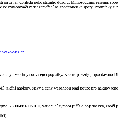
ížností na orgán dohledu nebo státního dozoru. Mimosoudním řešením spo
e ve vyhledavači zadat zaměření na spotřebitelské spory. Podmínky si m
ovska-plaz.cz
vedeny i všechny související poplatky. K ceně je vždy připočítáváno 
ží. Akční nabídky, slevy a ceny webshopu platí pouze pro nákupy jeho
mo, 2800688180/2010, variabilní symbol je číslo objednávky, zboží je
iči).