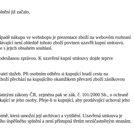
nění již začalo,
 případě nákupu ve webshopu je prezentace zboží na webovém rozhraní
ávající není ohledně tohoto zboží povinen uzavřít kupní smlouvu.
 s jejich obsahem souhlasí.
odesílanou zprávou. K uzavření kupní smlouvy dojde teprve
tel služeb. Při osobním odběru si kupující hradí cestu na
 zboží přechází na kupujícího okamžikem převzetí zboží zásilkovou
latnými zákony ČR, zejména pak se zák. č. 101/2000 Sb., o ochraně
ící se jeho osoby. Přeje-li si kupující, aby prodávající uchoval jeho
rmě, která umožní její archivaci a vytištění. Uzavřená smlouva je
jího úspěšného splnění a není přístupná třetím nezúčastněným stranám.