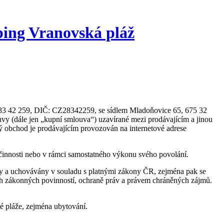
ing Vranovská pláž
o 283 42 259, DIČ: CZ28342259, se sídlem Mladoňovice 65, 675 32
uvy (dále jen „kupní smlouva“) uzavírané mezi prodávajícím a jinou
vý obchod je prodávajícím provozován na internetové adrese
é činnosti nebo v rámci samostatného výkonu svého povolání.
ny a uchovávány v souladu s platnými zákony ČR, zejména pak se
h zákonných povinností, ochraně práv a právem chráněných zájmů.
é pláže, zejména ubytování.