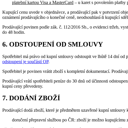
platební kartou Visa a MasterCard
– u karet s povolením platby p
Kupující cenu uvede v objednávce, a prodávající pak v potvrzení ob
oznámení prodávajícího o konečné ceně, neodsouhlasí-li kupující sd
Prodávající povinen podle zák. č. 112/2016 Sb., o evidenci tržeb, vy
do 48 hodin.
6. ODSTOUPENÍ OD SMLOUVY
Spotřebitel má právo od kupní smlouvy odstoupit ve lhůtě 14 dní od 
odstoupení je součástí OP
.
Spotřebitel je povinen vrátit zboží s kompletní dokumentací. Prodávají
Prodávající vrátí spotřebiteli peníze do 30 dnů od účinnosti odstoupen
kupní ceny převedeny.
7. DODÁNÍ ZBOŽÍ
Prodávající dodá zboží, které je předmětem uzavřené kupní smlouvy 
doručení přepravní službou po ČR: zboží je možno kupujícímu 