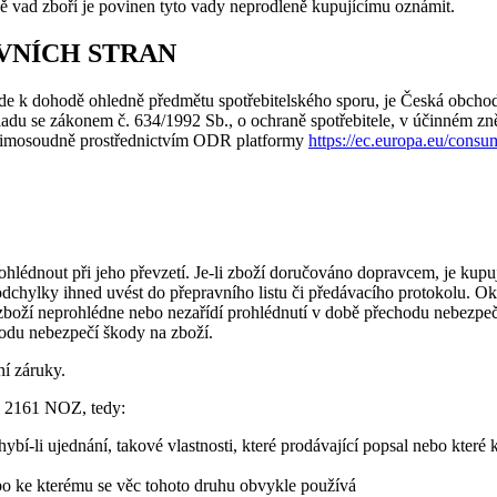
adě vad zboří je povinen tyto vady neprodleně kupujícímu oznámit.
UVNÍCH STRAN
e k dohodě ohledně předmětu spotřebitelského sporu, je Česká obchod
adu se zákonem č. 634/1992 Sb., o ochraně spotřebitele, v účinném zněn
e mimosoudně prostřednictvím ODR platformy
https://ec.europa.eu/consu
rohlédnout při jeho převzetí. Je-li zboží doručováno dopravcem, je kup
a odchylky ihned uvést do přepravního listu či předávacího protokolu.
 zboží neprohlédne nebo nezařídí prohlédnutí v době přechodu nebezpečí 
hodu nebezpečí škody na zboží.
ní záruky.
 § 2161 NOZ, tedy:
 chybí-li ujednání, takové vlastnosti, které prodávající popsal nebo kt
nebo ke kterému se věc tohoto druhu obvykle používá