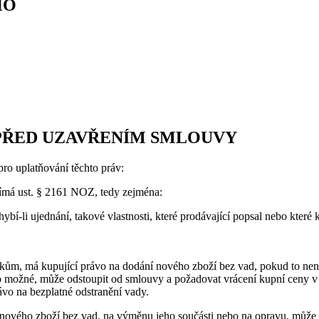
HO
 PŘED UZAVŘENÍM SMLOUVY
pro uplatňování těchto práv:
djímá ust. § 2161 NOZ, tedy zejména:
 chybí-li ujednání, takové vlastnosti, které prodávající popsal nebo kt
vkům, má kupující právo na dodání nového zboží bez vad, pokud to ne
 to možné, může odstoupit od smlouvy a požadovat vrácení kupní ceny v
ávo na bezplatné odstranění vady.
í nového zboží bez vad, na výměnu jeho součásti nebo na opravu, může