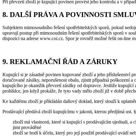
Při převzetí zboží je kupující povinen provést jeho kontrolu a v příp
8. DALŠÍ PRÁVA A POVINNOSTI SML
Subjektem mimosoudního řešení spotřebitelských sporů, pokud nedojd
upravují postup při mimosoudním řešení spotřebitelských sporů v soul
dispozici na adrese www.coi.cz. Spor je rovněž možné řešit on-lin
9. REKLAMAČNÍ ŘÁD A ZÁRUKY
Kupující si je zásadně povinen kupované zboží a jeho příslušenství p
doručované zásilky, neporušenost obalu, zjistit případná poškození 
kupujícího je okamžik převzetí zásilky od dopravce. Jestliže kupující
prohlídce, jen když prokáže, že tyto vady mělo zboží již v době přec
Ke každému zboží je přikládán daňový doklad, který slouží k uplatně
Prodávající předává zboží kupujícímu v jakosti, kterou předjímá ust.
zboží má vlastnosti, které si kupující s prodávajícím ujednali, a
jimi prováděné
zboží se hodí k účelu, který pro její použití prodávající uvádí 