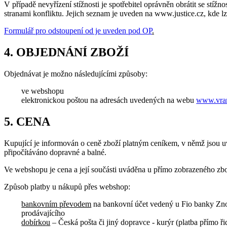
V případě nevyřízení stížnosti je spotřebitel oprávněn obrátit se st
stranami konfliktu. Jejich seznam je uveden na www.justice.cz, kde lz
Formulář pro odstoupení od je uveden pod OP
.
4. OBJEDNÁNÍ ZBOŽÍ
Objednávat je možno následujícími způsoby:
ve webshopu
elektronickou poštou na adresách uvedených na webu
www.vran
5. CENA
Kupující je informován o ceně zboží platným ceníkem, v němž jsou u
připočítáváno dopravné a balné.
Ve webshopu je cena a její součásti uváděna u přímo zobrazeného zbo
Způsob platby u nákupů přes webshop:
bankovním převodem
na bankovní účet vedený u Fio banky Znoj
prodávajícího
dobírkou
– Česká pošta či jiný dopravce - kurýr (platba přímo řid