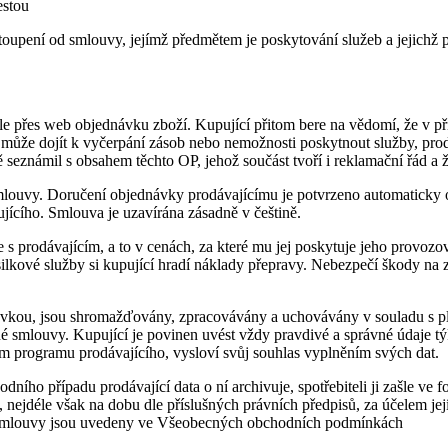
estou
oupení od smlouvy, jejímž předmětem je poskytování služeb a jejichž pl
ešle přes web objednávku zboží. Kupující přitom bere na vědomí, že v
může dojít k vyčerpání zásob nebo nemožnosti poskytnout služby, prod
eznámil s obsahem těchto OP, jehož součást tvoří i reklamační řád a že
mlouvy. Doručení objednávky prodávajícímu je potvrzeno automaticky 
ícího. Smlouva je uzavírána zásadně v češtině.
 prodávajícím, a to v cenách, za které mu jej poskytuje jeho provozova
silkové služby si kupující hradí náklady přepravy. Nebezpečí škody na
dnávkou, jsou shromažďovány, zpracovávány a uchovávány v souladu s p
smlouvy. Kupující je povinen uvést vždy pravdivé a správné údaje týkaj
ím programu prodávajícího, vysloví svůj souhlas vyplněním svých dat.
ího případu prodávající data o ní archivuje, spotřebiteli ji zašle ve fo
, nejdéle však na dobu dle příslušných právních předpisů, za účelem je
í smlouvy jsou uvedeny ve Všeobecných obchodních podmínkách