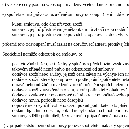
d) veškeré ceny jsou na webshopu uváděny včetně daně z přidané hod
e) spotřebitel má právo od uzavřené smlouvy odstoupit (není-li dále uved
kupní smlouvu, ode dne převzetí zboží,
smlouvu, jejímž předmětem je několik druhů zboží nebo dodání n
smlouvu, jejímž předmětem je pravidelná opakovaná dodávka zbo
přičemž toto odstoupení musí zaslat na doručovací adresu prodávajíc
Spotřebitel nemůže odstoupit od smlouvy o:
poskytování služeb, jestliže byly splněny s předchozím výslovn
takovém případě nemá právo na odstoupení od smlouvy
dodávce zboží nebo služby, jejichž cena závisí na výchylkách f
dodávce zboží, které bylo upraveno podle přání spotřebitele neb
opravě nebo údržbě provedené v místě určeném spotřebitelem na
dodávce zboží v uzavřeném obalu, které spotřebitel z obalu vyňa
dodávce zvukové nebo obrazové nahrávky nebo počítačového pr
dodávce novin, periodik nebo časopisů
dopravě nebo využití volného času, pokud podnikatel tato plněn
dodání digitálního obsahu, pokud nebyl dodán na hmotném nosi
smlouvy sdělil spotřebiteli, že v takovém případě nemá právo n
f) v případě odstoupení od smlouvy ponese spotřebitel náklady spojen