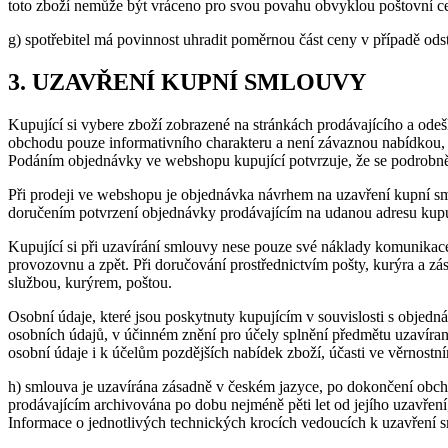
toto zboží nemůže být vráceno pro svou povahu obvyklou poštovní c
g) spotřebitel má povinnost uhradit poměrnou část ceny v případě odst
3. UZAVŘENÍ KUPNÍ SMLOUVY
Kupující si vybere zboží zobrazené na stránkách prodávajícího a od
obchodu pouze informativního charakteru a není závaznou nabídkou, 
Podáním objednávky ve webshopu kupující potvrzuje, že se podrobně s
Při prodeji ve webshopu je objednávka návrhem na uzavření kupní s
doručením potvrzení objednávky prodávajícím na udanou adresu kupuj
Kupující si při uzavírání smlouvy nese pouze své náklady komunikace s
provozovnu a zpět. Při doručování prostřednictvím pošty, kurýra a zá
službou, kurýrem, poštou.
Osobní údaje, které jsou poskytnuty kupujícím v souvislosti s obje
osobních údajů, v účinném znění pro účely splnění předmětu uzavírané 
osobní údaje i k účelům pozdějších nabídek zboží, účasti ve věrnostn
h) smlouva je uzavírána zásadně v českém jazyce, po dokončení obchodn
prodávajícím archivována po dobu nejméně pěti let od jejího uzavření
Informace o jednotlivých technických krocích vedoucích k uzavřen