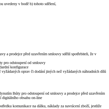
ou uvedeny v bodě b) tohoto sdělení,
vy a prodejce před uzavřením smlouvy sdělil spotřebiteli, že v
ůty pro odstoupení od smlouvy
ndardní konfigurace
ež vyžádaných oprav či dodání jiných než vyžádaných náhradních dílů
lynutím lhůty pro odstoupení od smlouvy a prodejce před uzavřením
 digitálního obsahu on-line
středku komunikace na dálku, náklady za navrácení zboží, jestliže