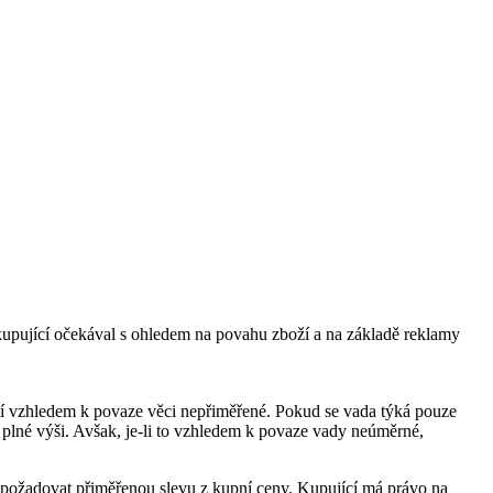
eré kupující očekával s ohledem na povahu zboží a na základě reklamy
ní vzhledem k povaze věci nepřiměřené. Pokud se vada týká pouze
 plné výši. Avšak, je-li to vzhledem k povaze vady neúměrné,
 požadovat přiměřenou slevu z kupní ceny. Kupující má právo na