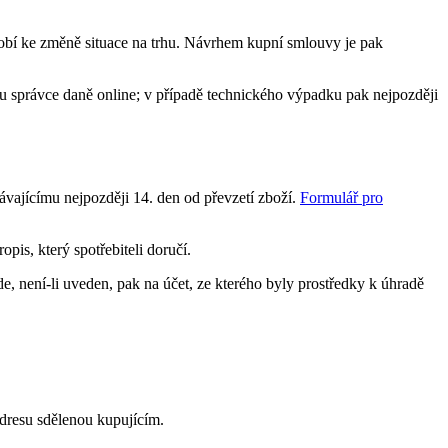
obí ke změně situace na trhu. Návrhem kupní smlouvy je pak
u u správce daně online; v případě technického výpadku pak nejpozději
vajícímu nejpozději 14. den od převzetí zboží.
Formulář pro
pis, který spotřebiteli doručí.
de, není-li uveden, pak na účet, ze kterého byly prostředky k úhradě
dresu sdělenou kupujícím.