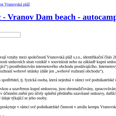
 - Vranov Dam beach - autocamp
ují vztahy mezi společností Vranovská pláž s.r.o., identifikační čísl
sti smluvních stran vzniklé v souvislosti nebo na základě kupní smlo
jící“) prostřednictvím internetového obchodu prodávajícího. Interneto
rozhraní webové stránky (dále jen „webové rozhraní obchodu“).
spotřebitel, tj. fyzická osoba, která nejedná v rámci své podnikatelsk
ednávkou a uzavřenou kupní smlouvou, jsou shromažďovány, zpracovává
účinném znění pro účely splnění předmětu uzavírané smlouvy, dalšíc
údaje týkající se jeho osoby.
poskytuje v rámci své podnikatelské činnosti v areálu kempu Vranovsk