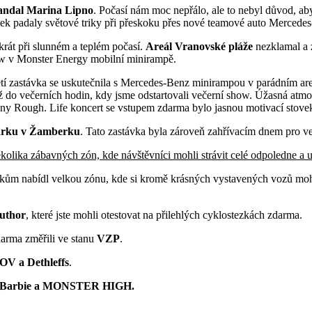
andal Marina Lipno
. Počasí nám moc nepřálo, ale to nebyl důvod, aby
 padaly světové triky při přeskoku přes nové teamové auto Mercedes
krát při slunném a teplém počasí.
Areál Vranovské pláže
nezklamal a 
how v Monster Energy mobilní minirampě.
tí zastávka se uskutečnila s Mercedes-Benz minirampou v parádním ar
ž do večerních hodin, kdy jsme odstartovali večerní show. Úžasná atmos
nny Rough. Life koncert se vstupem zdarma bylo jasnou motivací stov
rku v Žamberku
. Tato zastávka byla zároveň zahřívacím dnem p
ěkolika zábavných zón, kde návštěvníci mohli strávit celé odpoledne a 
íkům nabídl velkou zónu, kde si kromě krásných vystavených vozů mohl
uthor
, které jste mohli otestovat na přilehlých cyklostezkách zdarma.
arma změřili ve stanu
VZP
.
OV a Dethleffs
.
Barbie a MONSTER HIGH.