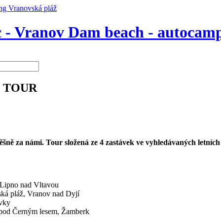
 - Vranov Dam beach - autocamp
T TOUR
za námi. Tour složená ze 4 zastávek ve vyhledávaných letních a
ipno nad Vltavou
 pláž, Vranov nad Dyjí
vky
d Černým lesem, Žamberk