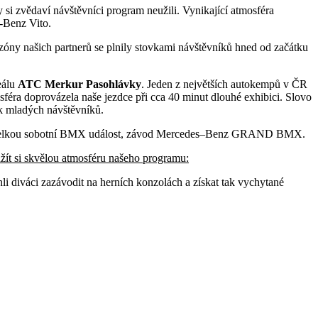
 si zvědaví návštěvníci program neužili. Vynikající atmosféra
-Benz Vito.
zóny našich partnerů se plnily stovkami návštěvníků hned od začátku
eálu
ATC Merkur Pasohlávky
. Jeden z největších autokempů v ČR
féra doprovázela naše jezdce při cca 40 minut dlouhé exhibici. Slovo
ek mladých návštěvníků.
ro velkou sobotní BMX událost, závod Mercedes–Benz GRAND BMX.
užít si skvělou atmosféru našeho programu:
i diváci zazávodit na herních konzolách a získat tak vychytané