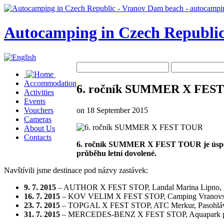
Autocamping in Czech Republic
Accommodation
6. ročník SUMMER X FES
Activities
Events
on 18 September 2015
Vouchers
Cameras
About Us
Contacts
6. ročník SUMMER X FEST TOUR je úspěšně 
průběhu letní dovolené.
Navštívili jsme destinace pod názvy zastávek:
9. 7. 2015
– AUTHOR X FEST STOP, Landal Marina Lipno, L
16. 7. 2015
– KOV VELIM X FEST STOP, Camping Vranovská
23. 7. 2015
– TOPGAL X FEST STOP, ATC Merkur, Pasohlá
31. 7. 2015
– MERCEDES-BENZ X FEST STOP, Aquapark po