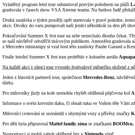
Vyladěný program letní tour odstartoval pravým polednem na pláži
L
gradovala v časech show VSA Xtreme teamu. Na funbox řadě překážek
Druhá zastávka o týden později opět startovala v pravé poledne, tento
akce. Diváky do varu pumpovali naši jezdci několikrát za den při s
Pokračování Summer X fest tour na sebe nenechalo dlouho čekat. Tře
se naší návštěvě odvděčil tisícovým publikem. Atmosféra gradovala a
z Mercedes minirampy si vzal host této zastávky Paulie Garand a Ke
Finále letošní Summer X fest tour proběhlo v krásném areálu
Aquapa
Na každé akci v rámci tour vyrostlo festivalové městečko složené z n
Jeden z hlavních partnerů tour, společnost
Mercedes-Benz
, návštěvn
dárky.
Pro milovníky jízdy na kole nemohla chybět oblíbená půjčovna kol
A
Informace o svém krevním tlaku, či obsah tuku ve Vašem těle Vám zd
Milovníci cestování se seznámili s obytnými vozy a přívěsy značky
K
Pro děti byla připravená
Mattel family zóna
se značkami
BOOMco, 
Nesportovci si mohli zahrát oblíbené hry v
Nintendo
zóně.