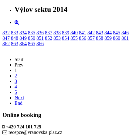
Výlov sektu 2014
832
833
834
835
836
837
838
839
840
841
842
843
844
845
846
847
848
849
850
851
852
853
854
855
856
857
858
859
860
861
862
863
864
865
866
Start
Prev
1
2
3
4
5
Next
End
Online booking
+420 724 101 725
recepce@vranovska-plaz.cz