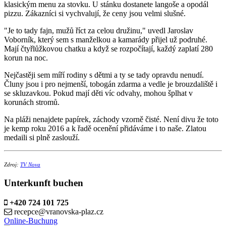
klasickým menu za stovku. U stánku dostanete langoše a opodál
pizzu. Zákazníci si vychvalují, že ceny jsou velmi slušné.
"Je to tady fajn, mužů říct za celou družinu," uvedl Jaroslav
Voborník, který sem s manželkou a kamarády přijel už podruhé.
Mají čtyřlůžkovou chatku a když se rozpočítají, každý zaplatí 280
korun na noc.
Nejčastěji sem míří rodiny s dětmi a ty se tady opravdu nenudí.
Čluny jsou i pro nejmenší, tobogán zdarma a vedle je brouzdaliště i
se skluzavkou. Pokud mají děti víc odvahy, mohou šplhat v
korunách stromů.
Na pláži nenajdete papírek, záchody vzorně čisté. Není divu že toto
je kemp roku 2016 a k řadě ocenění přidáváme i to naše. Zlatou
medaili si plně zaslouží.
Zdroj:
TV Nova
Unterkunft buchen
+420 724 101 725
recepce@vranovska-plaz.cz
Online-Buchung