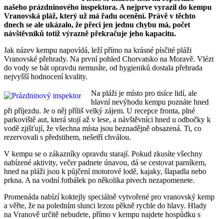
našeho prázdninového inspektora. A nejprve vyrazil do kempu
Vranovská pláž, který už má řadu ocenění. Právě v těchto
dnech se ale ukázalo, že přeci jen jednu chybu má, počet
návštěvníků totiž výrazně překračuje jeho kapacitu.
Jak název kempu napovídá, leží přímo na krásné písčité pláži
Vranovské přehrady. Na první pohled Chorvatsko na Moravě. Vlézt
do vody se bát opravdu nemusíte, od hygieniků dostala přehrada
nejvyšší hodnocení kvality.
Na pláži je místo pro tisíce lidí, ale
hlavní nevýhodu kempu poznáte hned
při příjezdu. Je o něj příliš velký zájem. U recepce fronta, plné
parkoviště aut, která stojí až v lese, a návštěvníci hned u odbočky k
vodě zjišťují, že všechna místa jsou beznadějně obsazená. Ti, co
rezervovali s předstihem, nešetří chválou.
V kempu se o zákazníky opravdu starají. Pokud zkusíte všechny
nabízené aktivity, večer padnete únavou, dá se cestovat parníkem,
hned na pláži jsou k půjčení motorové lodě, kajaky, šlapadla nebo
prkna. A na vodní fotbálek po několika pivech nezapomenete.
Promenáda nabízí koktejly speciálně vytvořené pro vranovský kemp
a věřte, že na poledním slunci lezou pěkně rychle do hlavy. Hlady
na Vranově určitě nebudete, přímo v kempu najdete hospůdku s