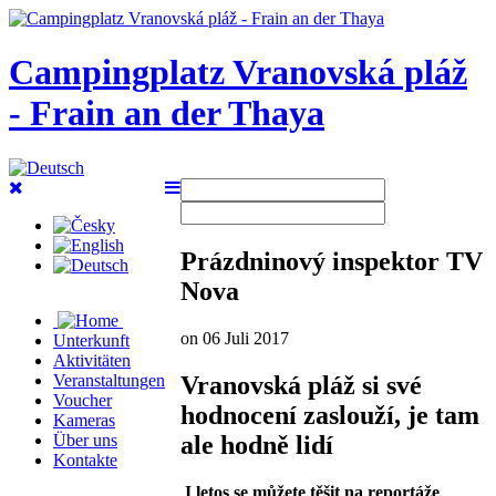
Campingplatz Vranovská pláž
- Frain an der Thaya
Prázdninový inspektor TV
Nova
on 06 Juli 2017
Unterkunft
Aktivitäten
Vranovská pláž si své
Veranstaltungen
Voucher
hodnocení zaslouží, je tam
Kameras
ale hodně lidí
Über uns
Kontakte
I letos se můžete těšit na reportáže