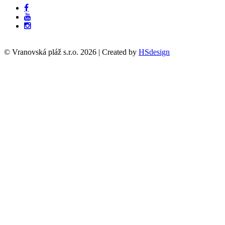
© Vranovská pláž s.r.o.
2026
| Created by
HSdesign