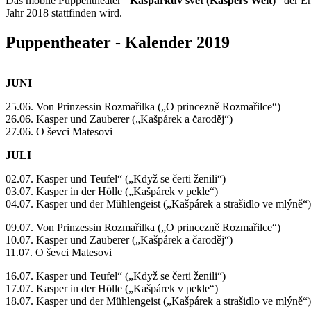
Das mobile Puppentheater
"Kašpárkův svět (Kaspers Welt)“
der Eh
Jahr 2018 stattfinden wird.
Puppentheater - Kalender 2019
JUNI
25.06. Von Prinzessin Rozmařilka („O princezně Rozmařilce“)
26.06. Kasper und Zauberer („Kašpárek a čaroděj“)
27.06. O ševci Matesovi
JULI
02.07. Kasper und Teufel“ („Když se čerti ženili“)
03.07. Kasper in der Hölle („Kašpárek v pekle“)
04.07. Kasper und der Mühlengeist („Kašpárek a strašidlo ve mlýně“)
09.07. Von Prinzessin Rozmařilka („O princezně Rozmařilce“)
10.07. Kasper und Zauberer („Kašpárek a čaroděj“)
11.07. O ševci Matesovi
16.07. Kasper und Teufel“ („Když se čerti ženili“)
17.07. Kasper in der Hölle („Kašpárek v pekle“)
18.07. Kasper und der Mühlengeist („Kašpárek a strašidlo ve mlýně“)