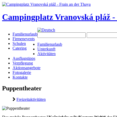
Campingplatz Vranovská pláž -
Familienurlaub
Firmenevents
Schulen
Familienurlaub
Catering
Unterkunft
Aktivitäten
Ausflugstipps
Verpflegung
Aktionsangebote
Fotogalerie
Kontakte
Puppentheater
Freizeitaktivitäten