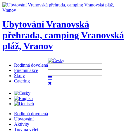
Ubytování Vranovská
přehrada, camping Vranovská
pláž, Vranov
Rodinná dovolená
Firemní akce
Školy
Catering
Rodinná dovolená
Ubytování
Aktivity
Tipy na výlet