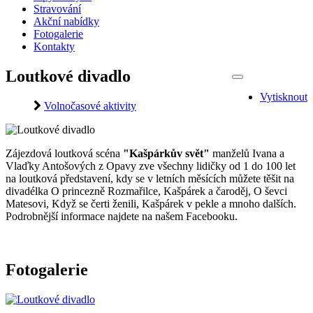
Stravování
Akční nabídky
Fotogalerie
Kontakty
Loutkové divadlo
Vytisknout
Volnočasové aktivity
Zájezdová loutková scéna
"Kašpárkův svět"
manželů Ivana a
Vlaďky Antošových z Opavy zve všechny lidičky od 1 do 100 let
na loutková představení, kdy se v letních měsících můžete těšit na
divadélka O princezně Rozmařilce, Kašpárek a čaroděj, O ševci
Matesovi, Když se čerti ženili, Kašpárek v pekle a mnoho dalších.
Podrobnější informace najdete na našem Facebooku.
Fotogalerie