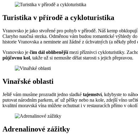
Turistika v přírodě a cykloturistika
Vranovsko je jako stvořené pro pohyb v přírodě. Náš kemp obklopují 
Claryho naučná stezka. Odměnou vám budou romantické výhledy do kr
historie Vranovska a neminete ani žádné z úchvatných (a někdy před 
Vranovsko je
čím dál oblíbenější
mezi příznivci cykloturistiky. Zach
půjčovnu kol
, takže už si nemusíte dělat starosti s jejich přepravou.
Vinařské oblasti
Ještě vám musíme prozradit jedno sladké
tajemství
, kdybyste to náho
putovat národním parkem, ať už pěšky nebo na kole, zdejší víno určitě
kvalitní moravská vína můžete ochutnat i v restauracích přímo v oko
Adrenalinové zážitky