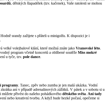
boardů
, dětských šlapadélek (tzv. kačenek), Vaše ratolesti se mohou
Hodně srandy zažijete s přáteli u minigolfu. K dispozici je i
.
vá velké volejbalové klání, které možná znáte jako
Vranovské léto
.
provodný program včetně koncertů a oblíbené soutěže
Miss mokré
ní u tyče, tzv.
pole dance
.
í programy
. Tanec, zpěv nebo zumba je jen malá ukázka. Vodní
u zkrátka ani v případě adrenalinových zážitků. V pátek a v sobotu si u
lesti můžete přivést do našeho pohádkového
dětského světa
.
Ani tady
avení nebo kreativní tvorbu. A když bude hezké počasí, opečeme si