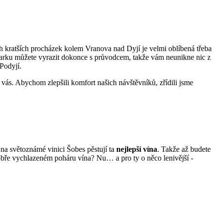
h kratších procházek kolem Vranova nad Dyjí je velmi oblíbená třeba
arku můžete vyrazit dokonce s průvodcem, takže vám neunikne nic z
Podyjí.
 vás. Abychom zlepšili komfort našich návštěvníků, zřídili jsme
 na světoznámé vinici Šobes pěstují ta
nejlepší vína
. Takže až budete
 dobře vychlazeném poháru vína? Nu… a pro ty o něco lenivější -