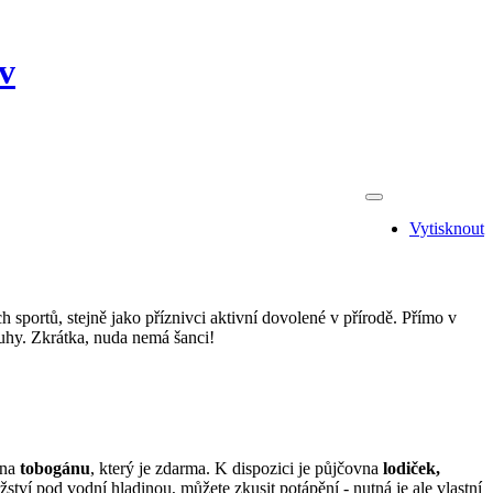
v
Vytisknout
 sportů, stejně jako příznivci aktivní dovolené v přírodě. Přímo v
ruhy. Zkrátka, nuda nemá šanci!
 na
tobogánu
, který je zdarma. K dispozici je půjčovna
lodiček,
ství pod vodní hladinou, můžete zkusit potápění - nutná je ale vlastní