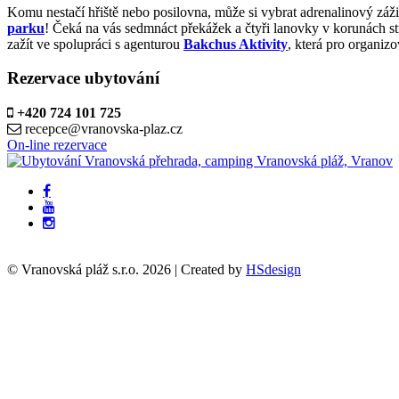
Komu nestačí hřiště nebo posilovna, může si vybrat adrenalinový záž
parku
! Čeká na vás sedmnáct překážek a čtyři lanovky v korunách s
zažít ve spolupráci s agenturou
Bakchus Aktivity
, která pro organiz
Rezervace ubytování
+420 724 101 725
recepce@vranovska-plaz.cz
On-line rezervace
© Vranovská pláž s.r.o.
2026
| Created by
HSdesign