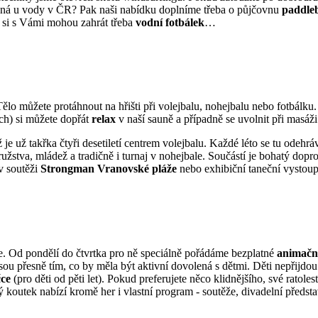
olená u vody v ČR? Pak naši nabídku doplníme třeba o půjčovnu
paddle
 si s Vámi mohou zahrát třeba
vodní fotbálek
…
ělo můžete protáhnout na hřišti při volejbalu, nohejbalu nebo fotbálku. 
ich) si můžete dopřát
relax
v naší sauně a případně se uvolnit při masáži
e už takřka čtyři desetiletí centrem volejbalu. Každé léto se tu odehrá
ružstva, mládež a tradičně i turnaj v nohejbale. Součástí je bohatý do
v soutěži
Strongman Vranovské pláže
nebo exhibiční taneční vystoupe
e. Od pondělí do čtvrtka pro ně speciálně pořádáme bezplatné
animačn
jsou přesně tím, co by měla být aktivní dovolená s dětmi. Děti nepřijdo
čce
(pro děti od pěti let). Pokud preferujete něco klidnějšího, své rato
 koutek nabízí kromě her i vlastní program - soutěže, divadelní předst