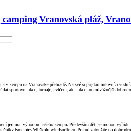
 camping Vranovská pláž, Vrano
lená v kempu na Vranovské přehradě. Na své si přijdou milovníci vodních
dat sportovní akce, turnaje, cvičení, ale i akce pro odvážnější dobrod
, není jedinou výhodou našeho kempu. Především děti se mohou vyřádit
átečníky jsme otevřeli školu windsurfingu. Pokud zatoužíte po dobrodruž