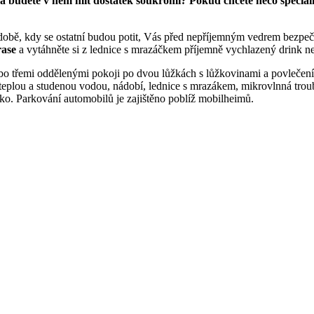
a budete v něm mít dostatek soukromí? Pokud chcete něco speciáln
 době, kdy se ostatní budou potit, Vás před nepříjemným vedrem bezp
rase
a vytáhněte si z lednice s mrazáčkem příjemně vychlazený drink n
o třemi oddělenými pokoji po dvou lůžkách s lůžkovinami a povlečením
 teplou a studenou vodou, nádobí, lednice s mrazákem, mikrovlnná tr
ůžko. Parkování automobilů je zajištěno poblíž mobilheimů.