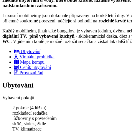
Hledáte ubytování u vody, které bude krásné, luxusně vybavené, 
nadstandardním zařízením.
Luxusní mobilheimy jsou dokonale připraveny na horké letní dny. V
příjemné soukromé posezení, udělejte si pohodlí na
rozlehlé kryté te
Každý mobilheim, jinak také bungalov, je vybaven jedním, dvěma neb
digitální TV,
plně vybavená kuchyň
- sklokeramická deska, dřez s
WC
. V jídelním koutě je možné rozložit sedačku a získat tak další l
Ubytování
Virtuální prohlídka
Mapa kempu
Ceník ubytování
Provozní řád
Ubytování
Vybavení pokojů
2 pokoje (4 lůžka)
rozkládací sedačka
lůžkoviny s povlečením
skříň, stolek, židle
TV, klimatizace