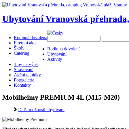
Ubytování Vranovská přehrada,
Rodinná dovolená
Firemní akce
Školy
Rodinná dovolená
Catering
Ubytování
Aktivity
Tipy na výlet
Stravování
Akční nabídky
Fotogalerie
Kontakty
Mobilheimy PREMIUM 4L (M15-M20)
Další možnosti ubytování