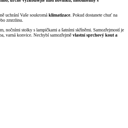
ího, určitě vyzkoušejte naši novinku, mobilheimy s
ečně uchrání Vaše soukromá
klimatizace
. Pokud dostanete chuť na
ebo zmrzlinu.
, nočními stolky s lampičkami a šatními skříněmi. Samozřejmostí je
ouba, varná konvice. Nechybí samozřejmě
vlastní sprchový kout a