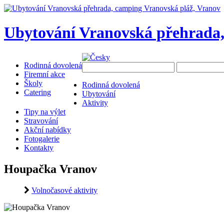
Ubytování Vranovská přehrada,
Rodinná dovolená
Firemní akce
Školy
Rodinná dovolená
Catering
Ubytování
Aktivity
Tipy na výlet
Stravování
Akční nabídky
Fotogalerie
Kontakty
Houpačka Vranov
Volnočasové aktivity