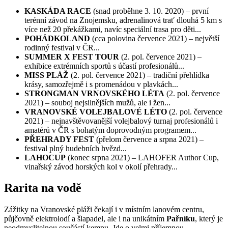
KASKÁDA RACE
(snad proběhne 3. 10. 2020) – první
terénní závod na Znojemsku, adrenalinová trať dlouhá 5 km s
více než 20 překážkami, navíc speciální trasa pro děti...
POHÁDKOLAND
(cca polovina července 2021) – největší
rodinný festival v ČR...
SUMMER X FEST TOUR
(2. pol. července 2021) –
exhibice extrémních sportů s účastí profesionálů...
MISS PLÁŽ
(2. pol. července 2021) – tradiční přehlídka
krásy, samozřejmě i s promenádou v plavkách...
STRONGMAN VRNOVSKÉHO LÉTA
(2. pol. července
2021) – souboj nejsilnějších mužů, ale i žen...
VRANOVSKÉ VOLEJBALOVÉ LÉTO
(2. pol. července
2021) – nejnavštěvovanější volejbalový turnaj profesionálů i
amatérů v ČR s bohatým doprovodným programem...
PŘEHRADY FEST
(přelom července a srpna 2021) –
festival plný hudebních hvězd...
LAHOCUP
(konec srpna 2021) – LAHOFER Author Cup,
vinařský závod horských kol v okolí přehrady...
Rarita na vodě
Zážitky na Vranovské pláži čekají i v místním lanovém centru,
půjčovně elektrolodí a šlapadel, ale i na unikátním
Pařníku
, který je
neodmyslitelnou součástí kempu. Jde o velmi příjemnou