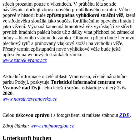
střech prozatím pouze o víkendech. V průběhu léta se zde
návštěvníci dočkají zbrusu nového prohlídkového okruhu. Vůbec
poprvé v historii bude
zpřístupněna vyhlídková strážní věž
, která
ve středověku sloužila jako součást fortifikačního opevnění hradu i
jako vězení. Výrazná kamenná hranolová věž vyrůstající ze střech
prvních hradních paláců bude už z dálky vítat příchozí od zámecké
brány – hlavního vstupu do zámku. Obnoven přitom bude i erbovní
plechový rytíř a pruhovaný vlajkový stožár na vrcholku věže.
Přesný termín zpřístupnění nové vyhlídkové věže bude ještě
upřesněn na webových stránkách zámku:
www.zamek-vranov.cz
Aktuální informace o celé oblasti Vranovska, včetně národního
parku Podyjí, poskytuje
Turistické informační centrum ve
Vranově nad Dyjí.
Jeho letošní sezóna odstartuje v úterý
2. 6.
2020
.
www.navstivtevranovsko.cz
Celou
tiskovou zprávu
i s fotografiemi si můžete stáhnout
ZDE
.
Zdroj článku:
www.znojmoregion.cz
Unterkunft buchen