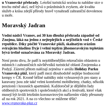
u Vranovské přehrady
. Letošní turistická sezóna tu nabídne sice o
trochu méně akcí, než bývá o prázdninách zvykem, ale kvalita
služeb a krása zdejší přírody hravě vynahradí zahraniční dovolenou
u moře.
Moravský Jadran
Vodní nádrž Vranov, asi 30 km dlouhá přehrada západně od
Znojma, láká na jednu z
nejteplejších a nejčistších vod v České
republice
. Díky písčité Vranovské pláži, skalnatým srázům
svírajícím hladinu Dyje i velmi teplým jihomoravským teplotám
bývá trefně označována za
Moravský Jadran
.
Není proto divu, že patří k nejoblíbenějším rekreačním oblastem u
místních i zahraničních návštěvníků turistické oblasti Znojemska a
Podyjí. Zázemí přitom nalézají zejména v areálu
Holiday Parku
Vranovská pláž
, který patří mezi dlouhodobě nejlépe hodnocené
kempy v ČR. Kromě běžné nabídky míst vyhrazených pro stany a
karavany jsou zde také velmi komfortní mobilheimy, chatky, několik
penzionů i luxusních apartmánů. Každoročně je dějištěm řady
oblíbených sportovních i společenských akcí a festivalů, které však
musejí být kvůli letošním koronavirovým nařízením vlády přesunuty
až na rok 2021. A na co všechno se můžeme těšit?
www.vranovska-plaz.cz