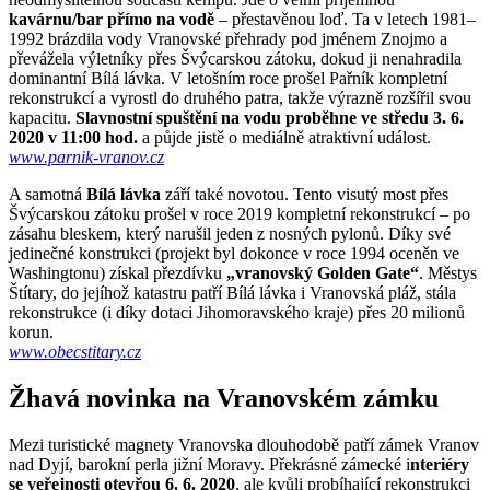
kavárnu/bar přímo na vodě
– přestavěnou loď. Ta v letech 1981–
1992 brázdila vody Vranovské přehrady pod jménem Znojmo a
převážela výletníky přes Švýcarskou zátoku, dokud ji nenahradila
dominantní Bílá lávka. V letošním roce prošel Pařník kompletní
rekonstrukcí a vyrostl do druhého patra, takže výrazně rozšířil svou
kapacitu.
Slavnostní spuštění na vodu proběhne ve středu 3. 6.
2020 v 11:00 hod.
a půjde jistě o mediálně atraktivní událost.
www.parnik-vranov.cz
A samotná
Bílá lávka
září také novotou. Tento visutý most přes
Švýcarskou zátoku prošel v roce 2019 kompletní rekonstrukcí – po
zásahu bleskem, který narušil jeden z nosných pylonů. Díky své
jedinečné konstrukci (projekt byl dokonce v roce 1994 oceněn ve
Washingtonu) získal přezdívku
„vranovský Golden Gate“
. Městys
Štítary, do jejíhož katastru patří Bílá lávka i Vranovská pláž, stála
rekonstrukce (i díky dotaci Jihomoravského kraje) přes 20 milionů
korun.
www.obecstitary.cz
Žhavá novinka na Vranovském zámku
Mezi turistické magnety Vranovska dlouhodobě patří zámek Vranov
nad Dyjí, barokní perla jižní Moravy. Překrásné zámecké i
nteriéry
se veřejnosti otevřou 6. 6. 2020
, ale kvůli probíhající rekonstrukci