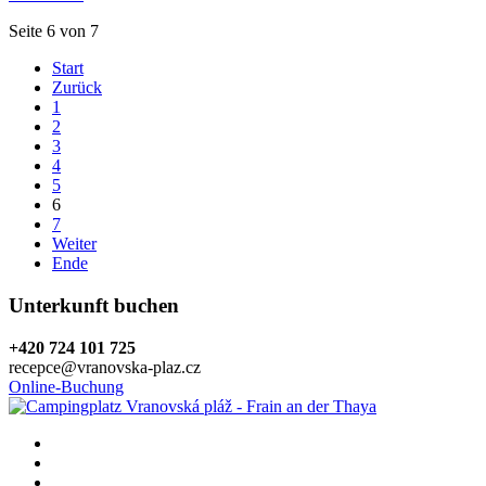
Seite 6 von 7
Start
Zurück
1
2
3
4
5
6
7
Weiter
Ende
Unterkunft buchen
+420 724 101 725
recepce@vranovska-plaz.cz
Online-Buchung