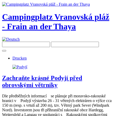
Campingplatz Vranovská pláž
- Frain an der Thaya
Drucken
Zachraňte krásné Podyjí před
obrovskými větrníky
Dle předběžných informací se plánuje při moravsko-rakouské
hranici v Podyjí výstavba 26 - 31 větrných elektráren o výšce cca
150 m (resp. s vrtulí až 200 m), tzv. Větrný park Sever (Windpark
Nord). Investorem jsou tři příhraniční rakouské obce Hardegg,
Weitersfeld a Langau ve spolupráci s Rakouskými spolkovými